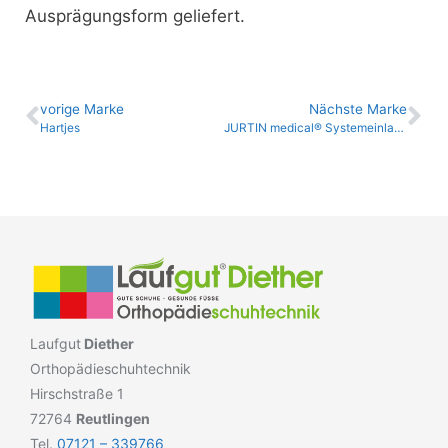
Ausprägungsform geliefert.
vo­ri­ge Marke
Nächste Marke
Hartjes
JURTIN medical® Systemeinlage
Laufgut
Diether
Orthopädieschuhtechnik
Hirschstraße 1
72764
Reutlingen
Tel.
07121 – 339766