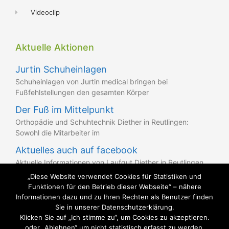
Videoclip
Aktuelle Aktionen
Jurtin Schuheinlagen
Schuheinlagen von Jurtin medical bringen bei
Fußfehlstellungen den gesamten Körper
Der Fuß im Mittelpunkt
Orthopädie und Schuhtechnik Diether in Reutlingen:
Sowohl die Mitarbeiter im
Aktuelles auch auf facebook
Aktuelle Informationen von Laufgut Diether in Reutlingen
finden Sie auch
„Diese Website verwendet Cookies für Statistiken und
Funktionen für den Betrieb dieser Webseite“ – nähere
Informationen dazu und zu Ihren Rechten als Benutzer finden
Sie in unserer Datenschutzerklärung.
Klicken Sie auf „Ich stimme zu“, um Cookies zu akzeptieren.
oder „Ablehnen“ um nicht statistisch erfasst zu werden.