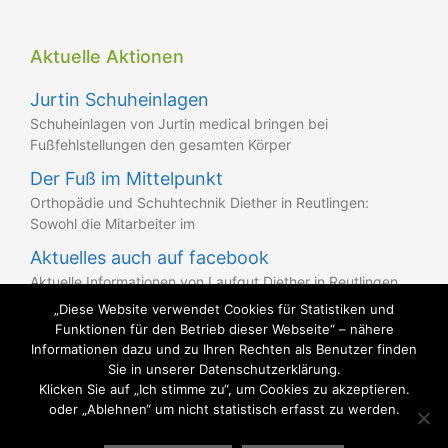
Aktuelle Aktionen
Jurtin Schuheinlagen
Schuheinlagen von Jurtin medical bringen bei
Fußfehlstellungen den gesamten Körper
Der Fuß im Mittelpunkt
Orthopädie und Schuhtechnik Diether in Reutlingen:
Sowohl die Mitarbeiter im
Aktuelles auch auf facebook
Aktuelle Informationen von Laufgut Diether in Reutlingen
finden Sie auch
„Diese Website verwendet Cookies für Statistiken und
Funktionen für den Betrieb dieser Webseite“ – nähere
Informationen dazu und zu Ihren Rechten als Benutzer finden
Sie in unserer Datenschutzerklärung.
Klicken Sie auf „Ich stimme zu“, um Cookies zu akzeptieren.
oder „Ablehnen“ um nicht statistisch erfasst zu werden.
GUTE SCHUHE - GESUNDE FÜSSE