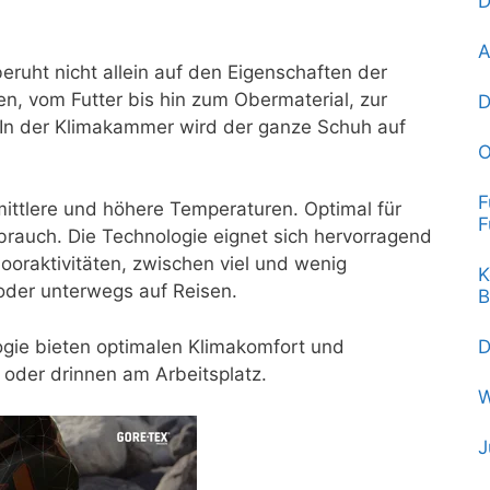
D
A
ruht nicht allein auf den Eigenschaften der
n, vom Futter bis hin zum Obermaterial, zur
D
In der Klimakammer wird der ganze Schuh auf
O
F
ttlere und höhere Temperaturen. Optimal für
F
ebrauch. Die Technologie eignet sich hervorragend
oraktivitäten, zwischen viel und wenig
K
 oder unterwegs auf Reisen.
B
e bieten optimalen Klimakomfort und
D
der drinnen am Arbeitsplatz.
W
J