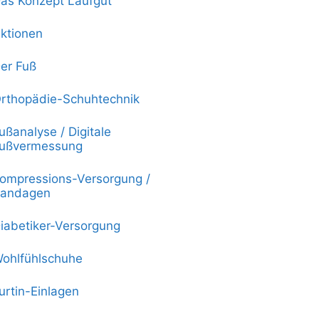
as Konzept Laufgut
ktionen
er Fuß
rthopädie-Schuhtechnik
ußanalyse / Digitale
ußvermessung
ompressions-Versorgung /
andagen
iabetiker-Versorgung
ohlfühlschuhe
urtin-Einlagen