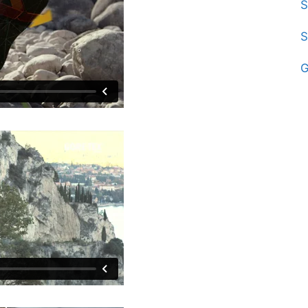
S
S
G